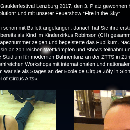
m Gauklerfestival Lenzburg 2017, den 3. Platz gewonnen
ution* und mit unserer Feuershow *Fire in the Sky*
 schon mit Ballett angefangen, danach hat Sie ihre ers
 bereits als Kind im Kinderzirkus Robinson (CH) gesamm
-Trapeznummer zeigen und begeisterte das Publikum. Na
sie an zahlreichen Wettkämpfen und Shows teilnahm und 
e Studium für modernen Bühnentanz an der ZTTS in Zü
zahlreichen Workshops mit internationalen und national
dem war sie als Stages an der Ecole de Cirque Zôfy in Si
 of Circus Arts».